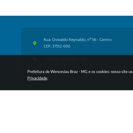
Rua: Oswaldo Reynaldo, nº 56 - Centro
CEP: 37512-000
Telefone: (35) 99971-1768
Prefeitura de Wenceslau Braz - MG e os cookies: nosso site u
Privacidade
.
V