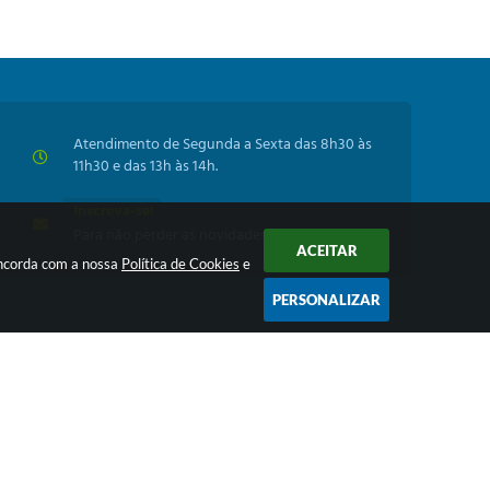
Atendimento de Segunda a Sexta das 8h30 às
11h30 e das 13h às 14h.
Inscreva-se!
Para não perder as novidades da Prefeitura
ACEITAR
oncorda com a nossa
Política de Cookies
e
PERSONALIZAR
 13:21