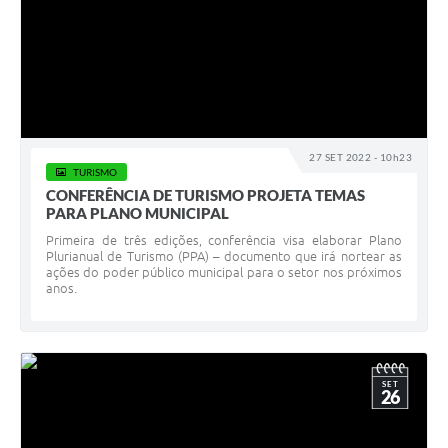
27 SET 2022 - 10h23
TURISMO
CONFERÊNCIA DE TURISMO PROJETA TEMAS
PARA PLANO MUNICIPAL
Primeira de três edições, conferência visa elaborar Plano
Plurianual de Turismo (PPA) – documento que irá nortear as
ações do poder público municipal para o setor nos próximos
anos.
SET
26