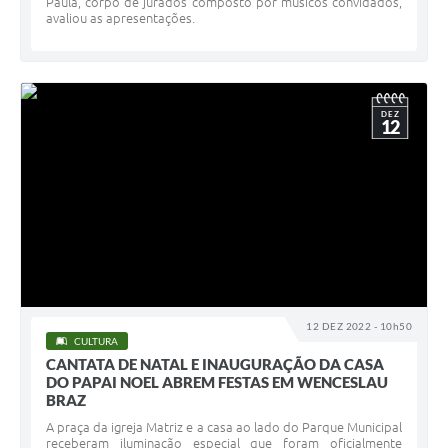
Paula, corpo de jurados composto por músicos convidados,
avaliou as apresentações.
DEZ
12
12 DEZ 2022 - 10h50
CULTURA
CANTATA DE NATAL E INAUGURAÇÃO DA CASA
DO PAPAI NOEL ABREM FESTAS EM WENCESLAU
BRAZ
A praça da igreja Matriz e a casa ao lado do Parque Municipal
receberam iluminação especial que foram oficialmente