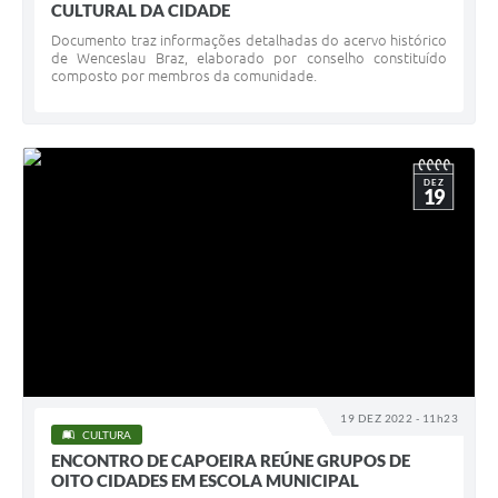
CULTURAL DA CIDADE
Documento traz informações detalhadas do acervo histórico
de Wenceslau Braz, elaborado por conselho constituído
composto por membros da comunidade.
DEZ
19
19 DEZ 2022 - 11h23
CULTURA
ENCONTRO DE CAPOEIRA REÚNE GRUPOS DE
OITO CIDADES EM ESCOLA MUNICIPAL