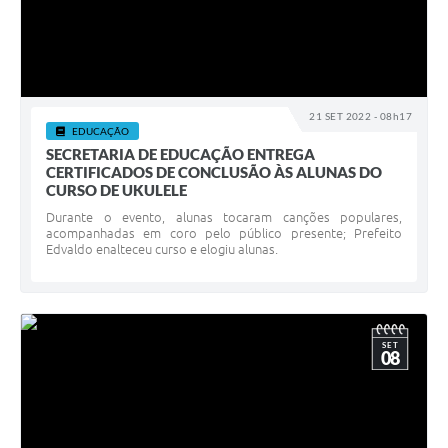
21 SET 2022 - 08h17
EDUCAÇÃO
SECRETARIA DE EDUCAÇÃO ENTREGA
CERTIFICADOS DE CONCLUSÃO ÀS ALUNAS DO
CURSO DE UKULELE
Durante o evento, alunas tocaram canções populares,
acompanhadas em coro pelo público presente; Prefeito
Edvaldo enalteceu curso e elogiu alunas.
SET
08