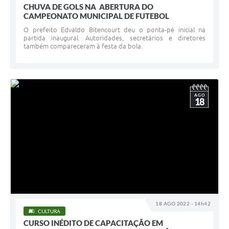
CHUVA DE GOLS NA ABERTURA DO
CAMPEONATO MUNICIPAL DE FUTEBOL
O prefeito Edvaldo Bitencourt deu o ponta-pé inicial na
partida inaugural. Autoridades, secretários e diretores
também compareceram à festa da bola.
AGO
18
18 AGO 2022 - 14h42
CULTURA
CURSO INÉDITO DE CAPACITAÇÃO EM