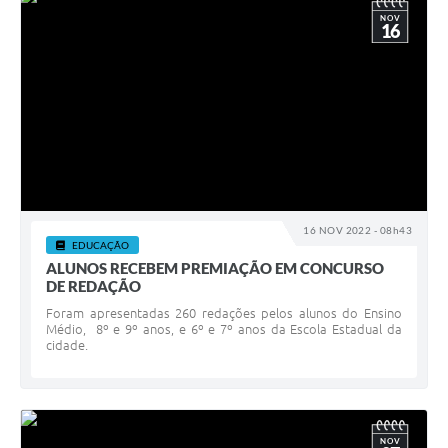
NOV
16
16 NOV 2022 - 08h43
EDUCAÇÃO
ALUNOS RECEBEM PREMIAÇÃO EM CONCURSO
DE REDAÇÃO
Foram apresentadas 260 redações pelos alunos do Ensino
Médio, 8º e 9º anos, e 6º e 7º anos da Escola Estadual da
cidade.
NOV