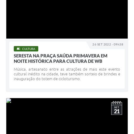
26 SET 2022 - 09h38
CULTURA
SERESTA NA PRAÇA SAÚDA PRIMAVERA EM
NOITE HISTÓRICA PARA CULTURA DE WB
Música, artesanato entre as atrações de mais este evento
cultural inédito na cidade, teve também sorteio de brindes e
inauguração do totem de cicloturismo.
SET
21