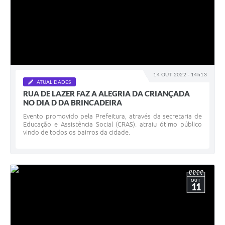
14 OUT 2022 - 14h13
ATUALIDADES
RUA DE LAZER FAZ A ALEGRIA DA CRIANÇADA
NO DIA D DA BRINCADEIRA
Evento promovido pela Prefeitura, através da secretaria de
Educação e Assistência Social (CRAS). atraiu ótimo público
vindo de todos os bairros da cidade.
OUT
11