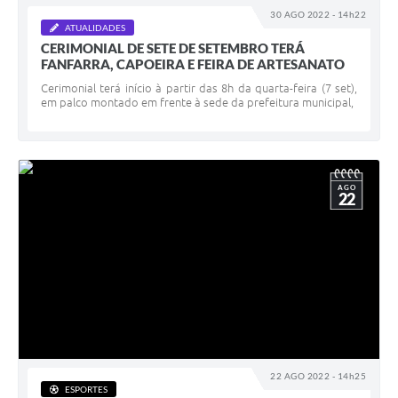
30 AGO 2022 - 14h22
ATUALIDADES
CERIMONIAL DE SETE DE SETEMBRO TERÁ
FANFARRA, CAPOEIRA E FEIRA DE ARTESANATO
Cerimonial terá início à partir das 8h da quarta-feira (7 set),
em palco montado em frente à sede da prefeitura municipal,
AGO
22
22 AGO 2022 - 14h25
ESPORTES