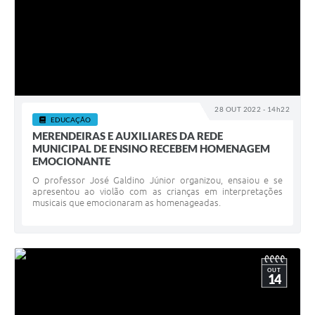
28 OUT 2022 - 14h22
EDUCAÇÃO
MERENDEIRAS E AUXILIARES DA REDE
MUNICIPAL DE ENSINO RECEBEM HOMENAGEM
EMOCIONANTE
O professor José Galdino Júnior organizou, ensaiou e se
apresentou ao violão com as crianças em interpretações
musicais que emocionaram as homenageadas.
OUT
14