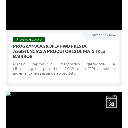
11 OUT 2022 - 10h41
AGROPECUÁRIA
PROGRAMA AGROFEPI-WB PRESTA
ASSISTÊNCIAS A PRODUTORES DE MAIS TRÊS
BAIRROS
Manejo reprodutivo, diagnóstico gestacional e
ultrassonografia: parceria da SICAP com a FEPI voltada ao
incremento na assistência ao produtor.
SET
30