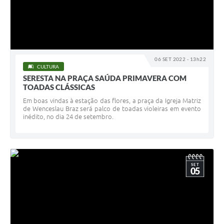
06 SET 2022 - 13h22
CULTURA
SERESTA NA PRAÇA SAÚDA PRIMAVERA COM
TOADAS CLÁSSICAS
Em boas vindas à estação das flores, a praça da Igreja Matriz
de Wenceslau Braz será palco de toadas violeiras em evento
inédito, no dia 24 de setembro.
SET
05