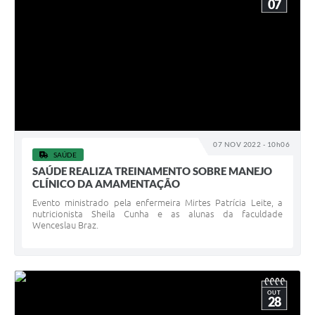
07
07 NOV 2022 - 10h06
SAÚDE
SAÚDE REALIZA TREINAMENTO SOBRE MANEJO
CLÍNICO DA AMAMENTAÇÃO
Evento ministrado pela enfermeira Mirtes Patrícia Leite, a
nutricionista Sheila Cunha e as alunas da faculdade
Wenceslau Braz.
OUT
28