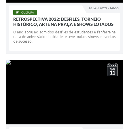
18 JAN 2023 - 14h03
CULTURA
RETROSPECTIVA 2022: DESFILES, TORNEIO
HISTÓRICO, ARTE NA PRAÇA E SHOWS LOTADOS
O ano abriu ao som dos desfiles de estudantes e fanfarra na
data de aniversário da cidade, e teve muitos shows e eventos
de sucesso.
JAN
11