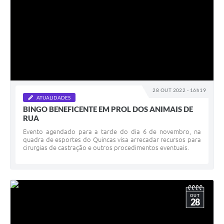
28 OUT 2022 - 16h19
ATUALIDADES
BINGO BENEFICENTE EM PROL DOS ANIMAIS DE
RUA
Evento agendado para a tarde do dia 6 de novembro, na
quadra de esportes do Quincas visa arrecadar recursos para
cirurgias de castração e outros procedimentos eventuais.
OUT
28