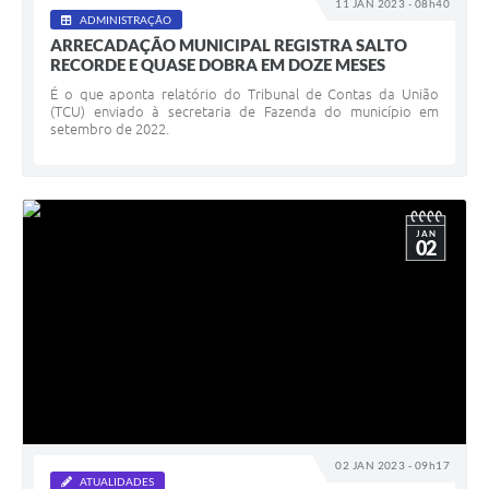
11 JAN 2023 - 08h40
ADMINISTRAÇÃO
ARRECADAÇÃO MUNICIPAL REGISTRA SALTO
RECORDE E QUASE DOBRA EM DOZE MESES
É o que aponta relatório do Tribunal de Contas da União
(TCU) enviado à secretaria de Fazenda do município em
setembro de 2022.
JAN
02
02 JAN 2023 - 09h17
ATUALIDADES