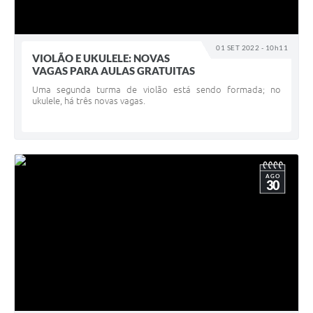
01 SET 2022 - 10h11
VIOLÃO E UKULELE: NOVAS
VAGAS PARA AULAS GRATUITAS
Uma segunda turma de violão está sendo formada; no
ukulele, há três novas vagas.
AGO
30