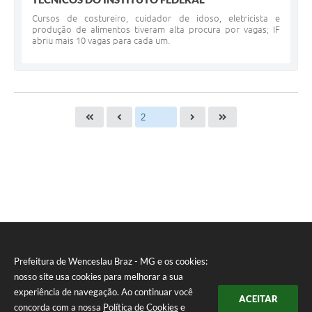
Cursos de costureiro, cuidador de idoso, eletricista e
produção de alimentos tiveram alta procura por vagas; IF
abriu mais 10 vagas para cada um.
Prefeitura de Wenceslau Braz - MG e os cookies:
nosso site usa cookies para melhorar a sua
experiência de navegação. Ao continuar você
ACEITAR
concorda com a nossa
Política de Cookies
e