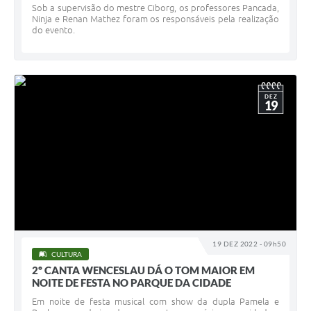
Sob a supervisão do mestre Ciborg, os professores Pancada,
Ninja e Renan Mathez foram os responsáveis pela realização
do evento.
DEZ
19
19 DEZ 2022 - 09h50
CULTURA
2º CANTA WENCESLAU DÁ O TOM MAIOR EM
NOITE DE FESTA NO PARQUE DA CIDADE
Em noite de festa musical com show da dupla Pamela e