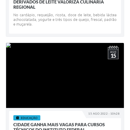
DERIVADOS DE LEITE VALORIZA CULINÁRIA
REGIONAL
No cardápio, requeijão, ricota, doce de leite, bebida láctea
achocolatada, yogurte e três tipos de queijo, frescal, padrão
e muçarela.
AGO
15
15 AGO 2022 - 10h28
EDUCAÇÃO
CIDADE GANHA MAIS VAGAS PARA CURSOS
TÉCNICOS DO INSTITUTO FEDERAL