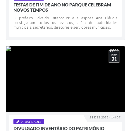
FESTAS DE FIM DE ANO NO PARQUE CELEBRAM
NOVOS TEMPOS
O prefeito Edvaldo Bitencourt e a esposa Ana Cláudia
prestigiaram todos os eventos, além de autoridades
municipais, secretários, diretores e servidores municipais.
DEZ
21
21 DEZ 2022 - 14h07
ATUALIDADES
DIVULGADO INVENTÁRIO DO PATRIMÔNIO