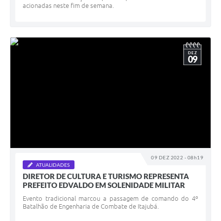
acionadas neste fim de semana.
DEZ
09
09 DEZ 2022 - 08h19
ATUALIDADES
DIRETOR DE CULTURA E TURISMO REPRESENTA
PREFEITO EDVALDO EM SOLENIDADE MILITAR
Evento tradicional marcou a passagem de comando do 4º
Batalhão de Engenharia de Combate de Itajubá.