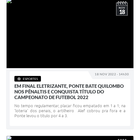
NOV
18
18 NOV 2022 - 14h30
ESPORTES
EM FINAL ELETRIZANTE, PONTE BATE QUILOMBO
NOS PÊNALTIS E CONQUISTA TÍTULO DO
CAMPEONATO DE FUTEBOL 2022
No tempo regulamentar, placar ficou empatado em 1 a 1; na
‘loteria’ dos penais, o artilheiro Alef cobrou pra fora e a
Ponte levou o título por 4 a 3.