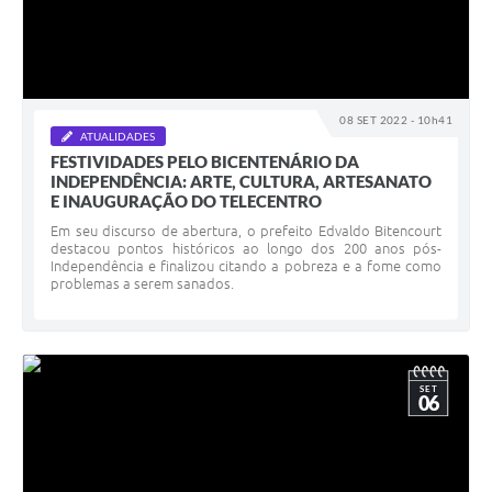
08 SET 2022 - 10h41
ATUALIDADES
FESTIVIDADES PELO BICENTENÁRIO DA
INDEPENDÊNCIA: ARTE, CULTURA, ARTESANATO
E INAUGURAÇÃO DO TELECENTRO
Em seu discurso de abertura, o prefeito Edvaldo Bitencourt
destacou pontos históricos ao longo dos 200 anos pós-
Independência e finalizou citando a pobreza e a fome como
problemas a serem sanados.
SET
06