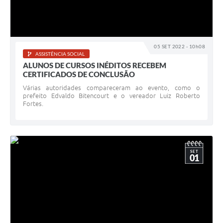
05 SET 2022 - 10h08
ASSISTÊNCIA SOCIAL
ALUNOS DE CURSOS INÉDITOS RECEBEM
CERTIFICADOS DE CONCLUSÃO
Várias autoridades compareceram ao evento, como o
prefeito Edvaldo Bitencourt e o vereador Luiz Roberto
Fortes.
SET
01