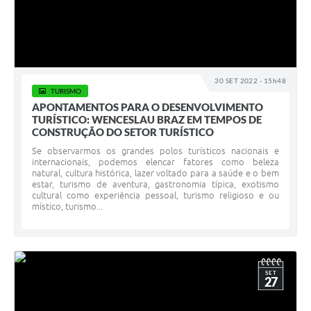
30 SET 2022 - 15h48
TURISMO
APONTAMENTOS PARA O DESENVOLVIMENTO
TURÍSTICO: WENCESLAU BRAZ EM TEMPOS DE
CONSTRUÇÃO DO SETOR TURÍSTICO
Se observarmos os grandes polos turísticos nacionais e
internacionais, podemos elencar fatores como beleza
natural, cultura histórica, lazer voltado para a saúde e o bem
estar, turismo de aventura, gastronomia típica, exotismo
cultural como experiência pessoal, turismo religioso e ou
místico, turismo...
SET
27