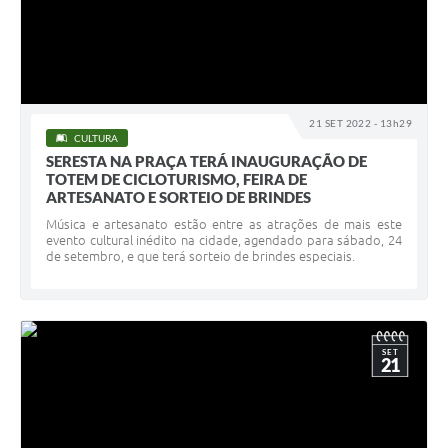
21 SET 2022 - 13h29
CULTURA
SERESTA NA PRAÇA TERÁ INAUGURAÇÃO DE
TOTEM DE CICLOTURISMO, FEIRA DE
ARTESANATO E SORTEIO DE BRINDES
Música e artesanato estão entre as atrações de mais este
evento cultural inédito na cidade, agendado para sábado, 24
de setembro, e que terá sorteio de brindes especiais.
SET
21