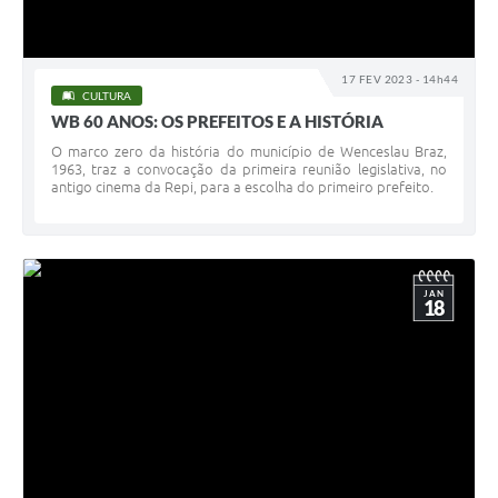
17 FEV 2023 - 14h44
CULTURA
WB 60 ANOS: OS PREFEITOS E A HISTÓRIA
O marco zero da história do município de Wenceslau Braz,
1963, traz a convocação da primeira reunião legislativa, no
antigo cinema da Repi, para a escolha do primeiro prefeito.
JAN
18