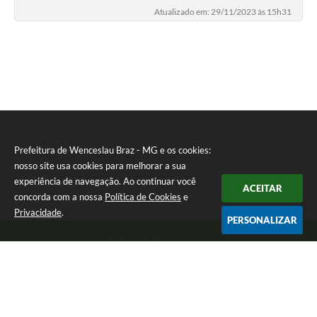
Atualizado em: 29/11/2023 às 15h31
Prefeitura de Wenceslau Braz - MG e os cookies:
nosso site usa cookies para melhorar a sua
experiência de navegação. Ao continuar você
ACEITAR
concorda com a nossa
Política de Cookies
e
Privacidade
.
PERSONALIZAR
Telefone: (35) 99971-1768
Endereço: Rua: Oswaldo Reynaldo, nº 56 - Centro | CEP: 37512-000
Atendimento de Segunda a Sexta das 8h30 às 11h30 e das 13h às 14h.
Prefeitura de Wenceslau Braz - MG