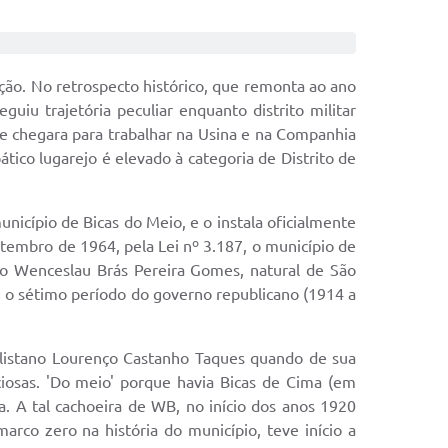
ção. No retrospecto histórico, que remonta ao ano
iu trajetória peculiar enquanto distrito militar
ue chegara para trabalhar na Usina e na Companhia
ático lugarejo é elevado à categoria de Distrito de
unicípio de Bicas do Meio, e o instala oficialmente
embro de 1964, pela Lei nº 3.187, o município de
o Wenceslau Brás Pereira Gomes, natural de São
u o sétimo período do governo republicano (1914 a
aulistano Lourenço Castanho Taques quando de sua
iosas. 'Do meio' porque havia Bicas de Cima (em
. A tal cachoeira de WB, no início dos anos 1920
arco zero na história do município, teve início a