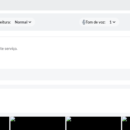
 MÍDIAS
eitura:
Tom de voz:
ste serviço.