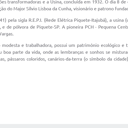
ões transformadoras e a Usina, concluída em 1932. O dia 8 de 
eção do Major Sílvio Lisboa da Cunha, visionário e patrono funda
 pela sigla R.E.P.I. (Rede Elétrica Piquete-Itajubá), a usina 
), e de pólvora de Piquete-SP. A pioneira PCH - Pequena Cent
 Vargas.
o modesta e trabalhadora, possui um patrimônio ecológico e tu
u boa parte da vida, onde as lembranças e sonhos se mistur
tas, pássaros coloridos, canários-da-terra (o símbolo da cidad