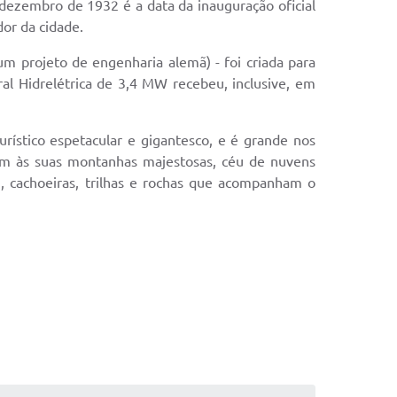
dezembro de 1932 é a data da inauguração oficial
dor da cidade.
(um projeto de engenharia alemã) - foi criada para
ral Hidrelétrica de 3,4 MW recebeu, inclusive, em
rístico espetacular e gigantesco, e é grande nos
am às suas montanhas majestosas, céu de nuvens
e), cachoeiras, trilhas e rochas que acompanham o