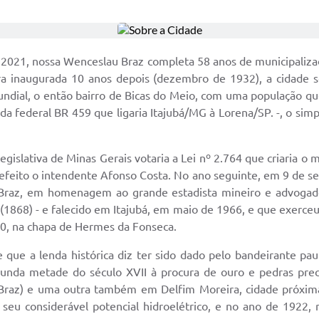
e 2021, nossa Wenceslau Braz completa 58 anos de municipaliza
inaugurada 10 anos depois (dezembro de 1932), a cidade segu
Mundial, o então bairro de Bicas do Meio, com uma população q
da federal BR 459 que ligaria Itajubá/MG à Lorena/SP. -, o simp
slativa de Minas Gerais votaria a Lei nº 2.764 que criaria o m
feito o intendente Afonso Costa. No ano seguinte, em 9 de set
Braz, em homenagem ao grande estadista mineiro e advogad
1868) - e falecido em Itajubá, em maio de 1966, e que exerce
10, na chapa de Hermes da Fonseca.
 que a lenda histórica diz ter sido dado pelo bandeirante p
gunda metade do século XVII à procura de ouro e pedras prec
.Braz) e uma outra também em Delfim Moreira, cidade próxima
 seu considerável potencial hidroelétrico, e no ano de 1922, m