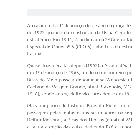
Ao raiar do dia 1° de março deste ano da graça d
de 1922 quando da construção da Usina Geradora 
estratégico. Em 1944, já no limiar da 2ª Guerra 
Especial de Obras nº 5 (CEO-5) - abertura da estra
Itajubá.
Quase duas décadas depois (1962) a Assembléia Legi
em 1º de março de 1963, tendo como primeiro pre
Bicas do Meio passa a denominar-se Wenceslau 
Caetano da Vargem Grande, atual Brazópolis, MG (
1918), sendo antes, eleito vice-presidente em 19
Mais um pouco de história: Bicas do Meio - nome
passagem pelas matas e rios sul-mineiros na se
Delfim Moreira), a Bicas dos Negros (na atual W
atraiu a atenção das autoridades do Exército por