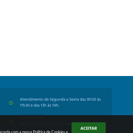
Atendimento de Segunda a Sexta das 8h30 às
11h30 e das 13h às 14h.
Inscreva-se!
Para não perder as novidades da Prefeitura
ACEITAR
oncorda com a nossa
Política de Cookies
e