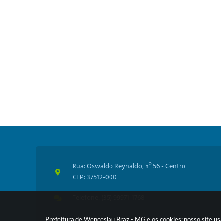
Rua: Oswaldo Reynaldo, nº 56 - Centro
CEP: 37512-000
Telefone: (35) 99971-1768
Prefeitura de Wenceslau Braz - MG e os cookies: nosso site u