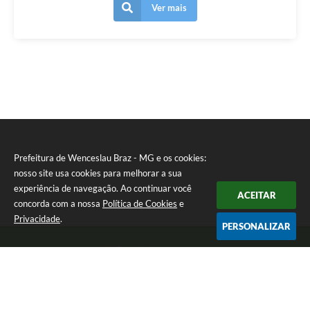
Ver mais
Prefeitura de Wenceslau Braz - MG e os cookies:
nosso site usa cookies para melhorar a sua
experiência de navegação. Ao continuar você
ACEITAR
concorda com a nossa
Política de Cookies
e
Privacidade
.
PERSONALIZAR
Telefone: (35) 99971-1768
Endereço: Rua: Oswaldo Reynaldo, nº 56 - Centro | CEP: 37512-000
Atendimento de Segunda a Sexta das 8h30 às 11h30 e das 13h às 14h.
Prefeitura de Wenceslau Braz - MG