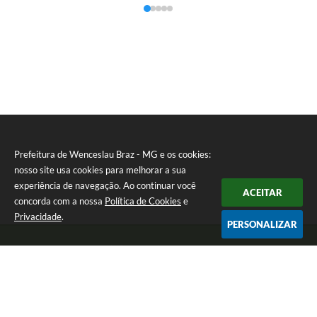
Prefeitura de Wenceslau Braz - MG e os cookies:
nosso site usa cookies para melhorar a sua
experiência de navegação. Ao continuar você
ACEITAR
concorda com a nossa
Política de Cookies
e
Privacidade
.
PERSONALIZAR
Telefone: (35) 99971-1768
Endereço: Rua: Oswaldo Reynaldo, nº 56 - Centro | CEP: 37512-000
Atendimento de Segunda a Sexta das 8h30 às 11h30 e das 13h às 14h.
Prefeitura de Wenceslau Braz - MG