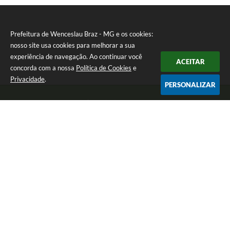
Prefeitura de Wenceslau Braz - MG e os cookies:
nosso site usa cookies para melhorar a sua
experiência de navegação. Ao continuar você
ACEITAR
concorda com a nossa
Política de Cookies
e
Privacidade
.
PERSONALIZAR
Telefone: (35) 99971-1768
Endereço: Rua: Oswaldo Reynaldo, nº 56 - Centro | CEP: 37512-000
Atendimento de Segunda a Sexta das 8h30 às 11h30 e das 13h às 14h.
Prefeitura de Wenceslau Braz - MG
Versão do Sistema:
3.5.3 - 19/06/2026
Portal atualizado em:
07/08/2026 16:21
Dados Abertos
Copyright Instar - 2006-2026. Todos os direitos reservados -
Instar Tecnologia