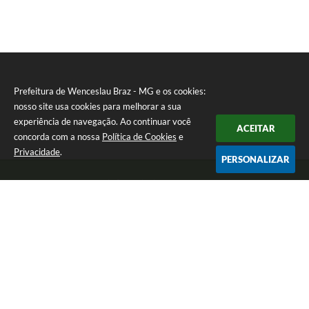
Prefeitura de Wenceslau Braz - MG e os cookies:
nosso site usa cookies para melhorar a sua
experiência de navegação. Ao continuar você
ACEITAR
concorda com a nossa
Política de Cookies
e
Privacidade
.
PERSONALIZAR
Telefone: (35) 99971-1768
Endereço: Rua: Oswaldo Reynaldo, nº 56 - Centro | CEP: 37512-000
Atendimento de Segunda a Sexta das 8h30 às 11h30 e das 13h às 14h.
Prefeitura de Wenceslau Braz - MG
Versão do Sistema:
3.5.3 - 19/06/2026
Portal atualizado em:
07/08/2026 16:21
Dados Abertos