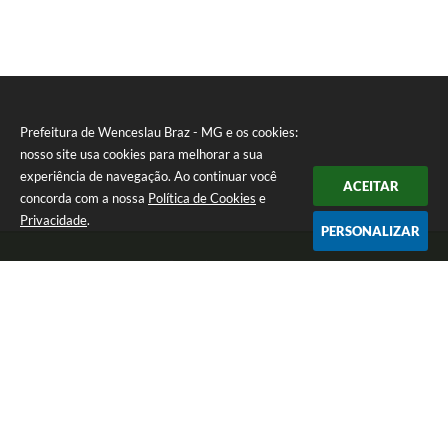
Prefeitura de Wenceslau Braz - MG e os cookies:
nosso site usa cookies para melhorar a sua
experiência de navegação. Ao continuar você
ACEITAR
concorda com a nossa
Política de Cookies
e
Privacidade
.
PERSONALIZAR
Telefone: (35) 99971-1768
Endereço: Rua: Oswaldo Reynaldo, nº 56 - Centro | CEP: 37512-000
Atendimento de Segunda a Sexta das 8h30 às 11h30 e das 13h às 14h.
Prefeitura de Wenceslau Braz - MG
Versão do Sistema:
3.5.3 - 19/06/2026
Portal atualizado em:
07/08/2026 16:21
Dados Abertos