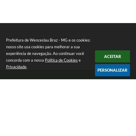
Prefeitura de Wenceslau Braz - MG e os cookies:
nosso site usa cookies para melhorar a sua
experiência de navegação. Ao continuar você
ACEITAR
concorda com a nossa
Política de Cookies
e
Privacidade
.
PERSONALIZAR
Telefone: (35) 99971-1768
Endereço: Rua: Oswaldo Reynaldo, nº 56 - Centro | CEP: 37512-000
Atendimento de Segunda a Sexta das 8h30 às 11h30 e das 13h às 14h.
Prefeitura de Wenceslau Braz - MG
Versão do Sistema:
3.5.3 - 19/06/2026
Portal atualizado em:
07/08/2026 16:21
Dados Abertos