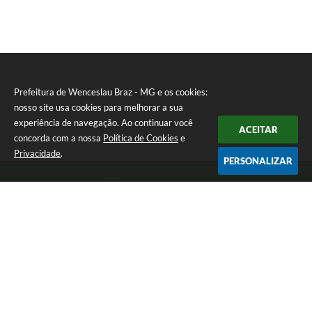
Prefeitura de Wenceslau Braz - MG e os cookies:
nosso site usa cookies para melhorar a sua
experiência de navegação. Ao continuar você
ACEITAR
concorda com a nossa
Política de Cookies
e
Privacidade
.
PERSONALIZAR
Telefone: (35) 99971-1768
Endereço: Rua: Oswaldo Reynaldo, nº 56 - Centro | CEP: 37512-000
Atendimento de Segunda a Sexta das 8h30 às 11h30 e das 13h às 14h.
Prefeitura de Wenceslau Braz - MG
Versão do Sistema:
3.5.3 - 19/06/2026
Portal atualizado em:
06/08/2026 13:21
Dados Abertos