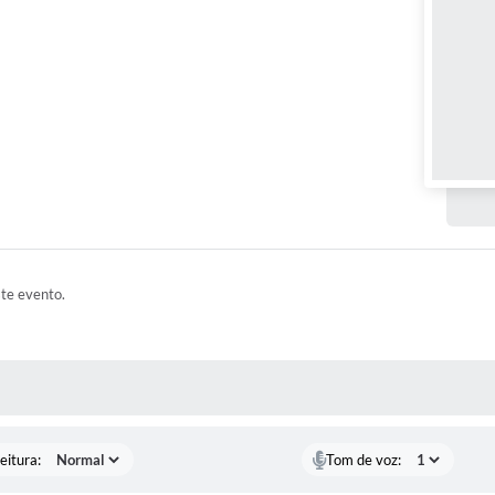
ste evento.
 MÍDIAS
eitura:
Tom de voz: