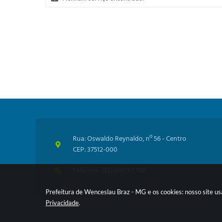
Rua: Oswaldo Reynaldo, nº 56 - Centro
CEP: 37512-000
Telefone: (35) 99971-1768
Prefeitura de Wenceslau Braz - MG e os cookies: nosso site u
Privacidade
.