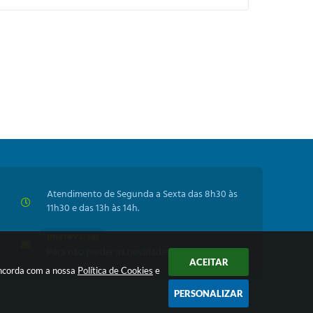
Atendimento de Segunda a Sexta das 8h30 às
11h30 e das 13h às 14h.
Inscreva-se!
Para não perder as novidades da Prefeitura
ACEITAR
oncorda com a nossa
Política de Cookies
e
PERSONALIZAR