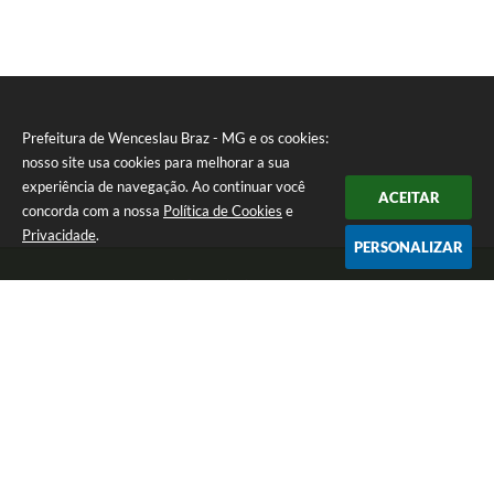
Prefeitura de Wenceslau Braz - MG e os cookies:
nosso site usa cookies para melhorar a sua
experiência de navegação. Ao continuar você
ACEITAR
concorda com a nossa
Política de Cookies
e
Privacidade
.
PERSONALIZAR
Telefone: (35) 99971-1768
Endereço: Rua: Oswaldo Reynaldo, nº 56 - Centro | CEP: 37512-000
Atendimento de Segunda a Sexta das 8h30 às 11h30 e das 13h às 14h.
Prefeitura de Wenceslau Braz - MG
Versão do Sistema:
3.5.3 - 19/06/2026
Portal atualizado em:
07/08/2026 16:21
Dados Abertos