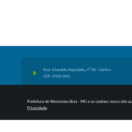
Rua: Oswaldo Reynaldo, nº 56 - Centro
CEP: 37512-000
Telefone: (35) 99971-1768
Prefeitura de Wenceslau Braz - MG e os cookies: nosso site u
Privacidade
.