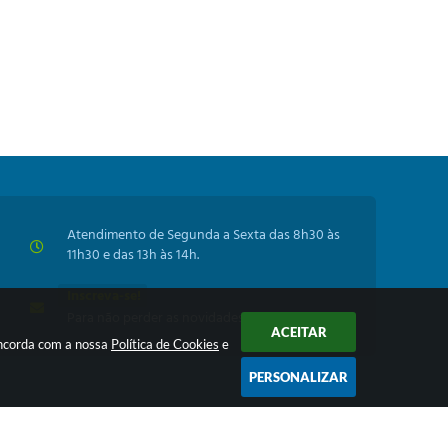
Atendimento de Segunda a Sexta das 8h30 às
11h30 e das 13h às 14h.
Inscreva-se!
Para não perder as novidades da Prefeitura
ACEITAR
oncorda com a nossa
Política de Cookies
e
PERSONALIZAR