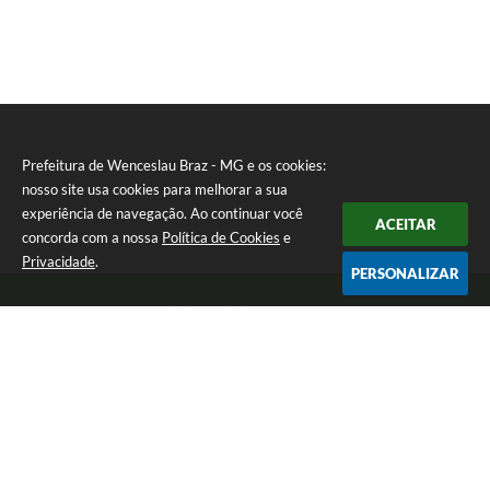
Prefeitura de Wenceslau Braz - MG e os cookies:
nosso site usa cookies para melhorar a sua
experiência de navegação. Ao continuar você
ACEITAR
concorda com a nossa
Política de Cookies
e
Privacidade
.
PERSONALIZAR
Telefone: (35) 99971-1768
Endereço: Rua: Oswaldo Reynaldo, nº 56 - Centro | CEP: 37512-000
Atendimento de Segunda a Sexta das 8h30 às 11h30 e das 13h às 14h.
Prefeitura de Wenceslau Braz - MG
Versão do Sistema:
3.5.3 - 19/06/2026
Portal atualizado em:
07/08/2026 16:21
Dados Abertos