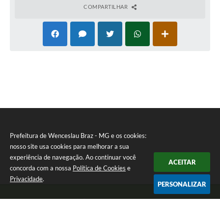
COMPARTILHAR
Prefeitura de Wenceslau Braz - MG e os cookies:
nosso site usa cookies para melhorar a sua
experiência de navegação. Ao continuar você
ACEITAR
concorda com a nossa
Política de Cookies
e
Privacidade
.
PERSONALIZAR
Telefone: (35) 99971-1768
Endereço: Rua: Oswaldo Reynaldo, nº 56 - Centro | CEP: 37512-000
Atendimento de Segunda a Sexta das 8h30 às 11h30 e das 13h às 14h.