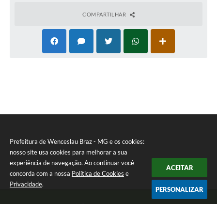
COMPARTILHAR
Prefeitura de Wenceslau Braz - MG e os cookies:
nosso site usa cookies para melhorar a sua
experiência de navegação. Ao continuar você
ACEITAR
concorda com a nossa
Política de Cookies
e
Privacidade
.
PERSONALIZAR
Telefone: (35) 99971-1768
Endereço: Rua: Oswaldo Reynaldo, nº 56 - Centro | CEP: 37512-000