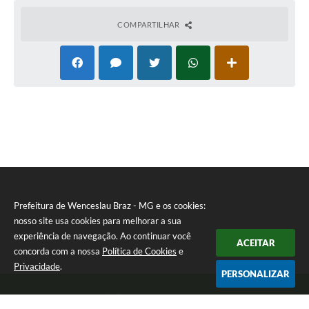
COMPARTILHAR
Prefeitura de Wenceslau Braz - MG e os cookies:
nosso site usa cookies para melhorar a sua
experiência de navegação. Ao continuar você
ACEITAR
concorda com a nossa
Política de Cookies
e
Privacidade
.
PERSONALIZAR
Telefone: (35) 99971-1768