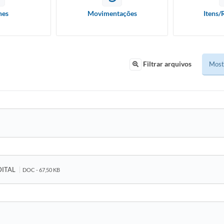
hes
Movimentações
Itens/
Filtrar arquivos
DITAL
DOC - 67,50 KB