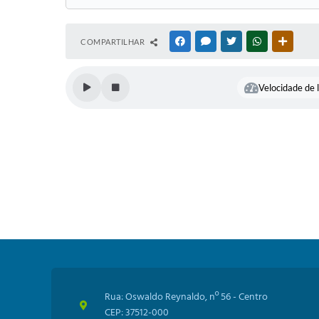
COMPARTILHAR
FACEBOOK
MESSENGER
TWITTER
WHATSAPP
OUTRAS
Velocidade de l
Rua: Oswaldo Reynaldo, nº 56 - Centro
CEP: 37512-000