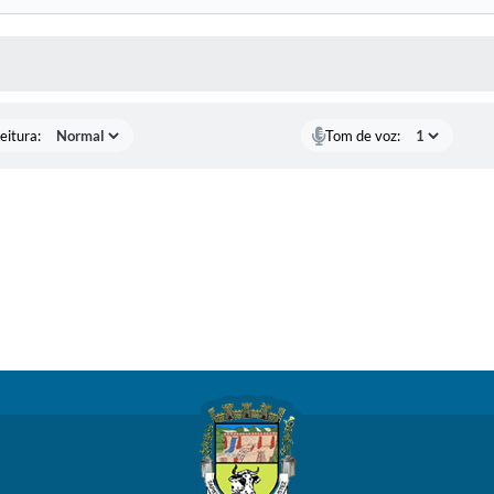
 MÍDIAS
eitura:
Tom de voz: