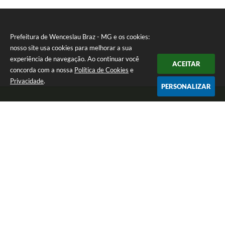
Prefeitura de Wenceslau Braz - MG e os cookies:
nosso site usa cookies para melhorar a sua
experiência de navegação. Ao continuar você
ACEITAR
concorda com a nossa
Política de Cookies
e
Privacidade
.
PERSONALIZAR
Telefone: (35) 99971-1768
Endereço: Rua: Oswaldo Reynaldo, nº 56 - Centro | CEP: 37512-000
Atendimento de Segunda a Sexta das 8h30 às 11h30 e das 13h às 14h.
Prefeitura de Wenceslau Braz - MG
Versão do Sistema:
3.5.3 - 19/06/2026
Portal atualizado em:
07/08/2026 16:21
Dados Abertos
Copyright Instar - 2006-2026. Todos os direitos reservados -
Instar Tecnologia