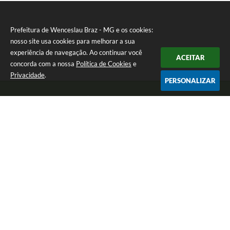
Prefeitura de Wenceslau Braz - MG e os cookies:
nosso site usa cookies para melhorar a sua
experiência de navegação. Ao continuar você
ACEITAR
concorda com a nossa
Política de Cookies
e
Privacidade
.
PERSONALIZAR
Telefone: (35) 99971-1768
Endereço: Rua: Oswaldo Reynaldo, nº 56 - Centro | CEP: 37512-000
Atendimento de Segunda a Sexta das 8h30 às 11h30 e das 13h às 14h.
Prefeitura de Wenceslau Braz - MG
Versão do Sistema:
3.5.3 - 19/06/2026
Portal atualizado em:
07/08/2026 16:21
Dados Abertos
Copyright Instar - 2006-2026. Todos os direitos reservados -
Instar Tecnologia