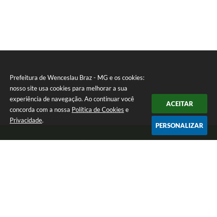
Prefeitura de Wenceslau Braz - MG e os cookies:
nosso site usa cookies para melhorar a sua
experiência de navegação. Ao continuar você
ACEITAR
concorda com a nossa
Política de Cookies
e
Privacidade
.
PERSONALIZAR
Telefone: (35) 99971-1768
Endereço: Rua: Oswaldo Reynaldo, nº 56 - Centro | CEP: 37512-000
Atendimento de Segunda a Sexta das 8h30 às 11h30 e das 13h às 14h.
Prefeitura de Wenceslau Braz - MG
Versão do Sistema:
3.5.3 - 19/06/2026
Portal atualizado em:
07/08/2026 16:21
Dados Abertos