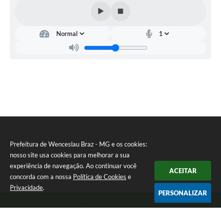
Prefeitura de Wenceslau Braz - MG e os cookies:
nosso site usa cookies para melhorar a sua
experiência de navegação. Ao continuar você
ACEITAR
concorda com a nossa
Política de Cookies
e
Privacidade
.
PERSONALIZAR
Telefone: (35) 99971-1768
Endereço: Rua: Oswaldo Reynaldo, nº 56 - Centro | CEP: 37512-000