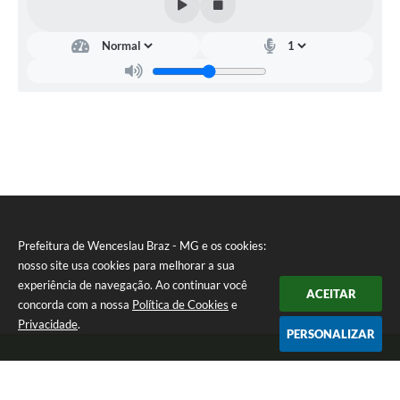
Prefeitura de Wenceslau Braz - MG e os cookies:
nosso site usa cookies para melhorar a sua
experiência de navegação. Ao continuar você
ACEITAR
concorda com a nossa
Política de Cookies
e
Privacidade
.
PERSONALIZAR
Telefone: (35) 99971-1768
Endereço: Rua: Oswaldo Reynaldo, nº 56 - Centro | CEP: 37512-000
Atendimento de Segunda a Sexta das 8h30 às 11h30 e das 13h às 14h.