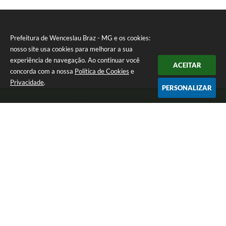
Prefeitura de Wenceslau Braz - MG e os cookies:
nosso site usa cookies para melhorar a sua
experiência de navegação. Ao continuar você
ACEITAR
concorda com a nossa
Política de Cookies
e
Privacidade
.
PERSONALIZAR
Telefone: (35) 99971-1768
Endereço: Rua: Oswaldo Reynaldo, nº 56 - Centro | CEP: 37512-000
Atendimento de Segunda a Sexta das 8h30 às 11h30 e das 13h às 14h.
Prefeitura de Wenceslau Braz - MG
Versão do Sistema:
3.5.3 - 19/06/2026
Portal atualizado em:
06/08/2026 13:21
Dados Abertos
Copyright Instar - 2006-2026. Todos os direitos reservados -
Instar Tecnologia