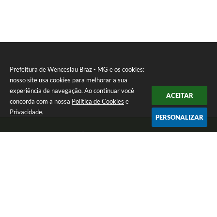
Prefeitura de Wenceslau Braz - MG e os cookies:
nosso site usa cookies para melhorar a sua
experiência de navegação. Ao continuar você
ACEITAR
concorda com a nossa
Política de Cookies
e
Privacidade
.
PERSONALIZAR
Telefone: (35) 99971-1768
Endereço: Rua: Oswaldo Reynaldo, nº 56 - Centro | CEP: 37512-000
Atendimento de Segunda a Sexta das 8h30 às 11h30 e das 13h às 14h.
Prefeitura de Wenceslau Braz - MG
Versão do Sistema:
3.5.3 - 19/06/2026
Portal atualizado em:
07/08/2026 16:21
Dados Abertos