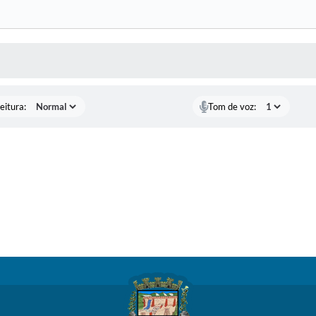
 MÍDIAS
eitura:
Tom de voz: