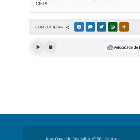
13h15
COMPARTILHAR
FACEBOOK
MESSENGER
TWITTER
WHATSAPP
OUTRAS
Velocidade de l
Rua: Oswaldo Reynaldo, nº 56 - Centro