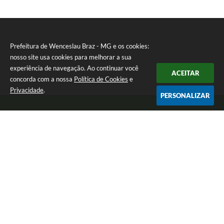
Prefeitura de Wenceslau Braz - MG e os cookies:
nosso site usa cookies para melhorar a sua
experiência de navegação. Ao continuar você
ACEITAR
concorda com a nossa
Política de Cookies
e
Privacidade
.
PERSONALIZAR
Telefone: (35) 99971-1768
Endereço: Rua: Oswaldo Reynaldo, nº 56 - Centro | CEP: 37512-000
Atendimento de Segunda a Sexta das 8h30 às 11h30 e das 13h às 14h.
Prefeitura de Wenceslau Braz - MG
Versão do Sistema:
3.5.3 - 19/06/2026
Portal atualizado em:
07/08/2026 16:21
Dados Abertos
Copyright Instar - 2006-2026. Todos os direitos reservados -
Instar Tecnologia