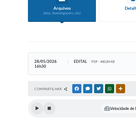
Arquivos
Detal
(atas, homologações, etc)
28/05/2026
EDITAL
PDF - 480,84 KB
16h30
COMPARTILHAR
FACEBOOK
MESSENGER
TWITTER
WHATSAPP
OUTRAS
Velocidade de l