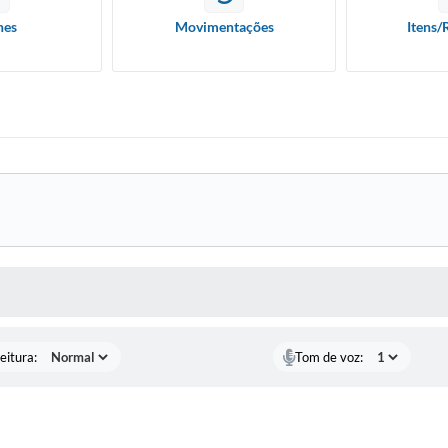
hes
Movimentações
Itens/
 MÍDIAS
eitura:
Tom de voz: