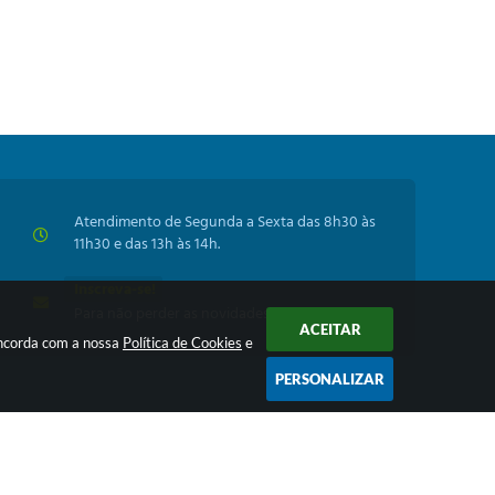
Atendimento de Segunda a Sexta das 8h30 às
11h30 e das 13h às 14h.
Inscreva-se!
Para não perder as novidades da Prefeitura
ACEITAR
oncorda com a nossa
Política de Cookies
e
PERSONALIZAR
 16:21