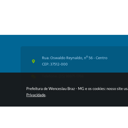
Rua: Oswaldo Reynaldo, nº 56 - Centro
CEP: 37512-000
Telefone: (35) 99971-1768
Prefeitura de Wenceslau Braz - MG e os cookies: nosso site u
Privacidade
.
V