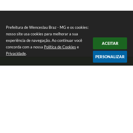
Prefeitura de Wenceslau Braz - MG e os cookies:
nosso site usa cookies para melhorar a sua
experiência de navegação. Ao continuar você
ACEITAR
concorda com a nossa
Política de Cookies
e
Privacidade
.
PERSONALIZAR
Telefone: (35) 99971-1768
Endereço: Rua: Oswaldo Reynaldo, nº 56 - Centro | CEP: 37512-000
Atendimento de Segunda a Sexta das 8h30 às 11h30 e das 13h às 14h.
Prefeitura de Wenceslau Braz - MG
Versão do Sistema:
3.5.3 - 19/06/2026
Portal atualizado em:
06/08/2026 13:21
Dados Abertos
Copyright Instar - 2006-2026. Todos os direitos reservados -
Instar Tecnologia