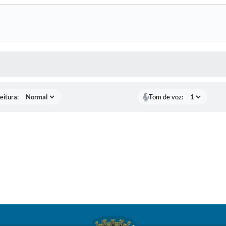
 MÍDIAS
eitura:
Tom de voz: