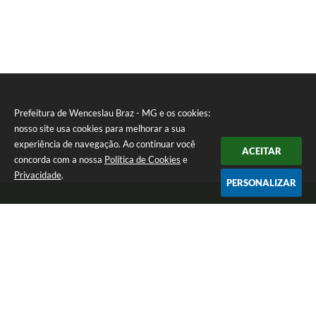
Prefeitura de Wenceslau Braz - MG e os cookies:
nosso site usa cookies para melhorar a sua
experiência de navegação. Ao continuar você
ACEITAR
concorda com a nossa
Política de Cookies
e
Privacidade
.
PERSONALIZAR
Telefone: (35) 99971-1768
Endereço: Rua: Oswaldo Reynaldo, nº 56 - Centro | CEP: 37512-000
Atendimento de Segunda a Sexta das 8h30 às 11h30 e das 13h às 14h.
Prefeitura de Wenceslau Braz - MG
Versão do Sistema:
3.5.3 - 19/06/2026
Portal atualizado em:
07/08/2026 16:21
Dados Abertos