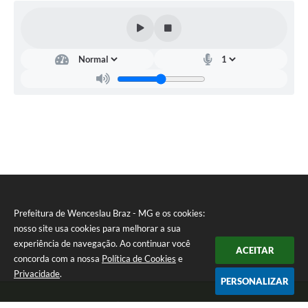
Prefeitura de Wenceslau Braz - MG e os cookies:
nosso site usa cookies para melhorar a sua
experiência de navegação. Ao continuar você
ACEITAR
concorda com a nossa
Política de Cookies
e
Privacidade
.
PERSONALIZAR
Telefone: (35) 99971-1768