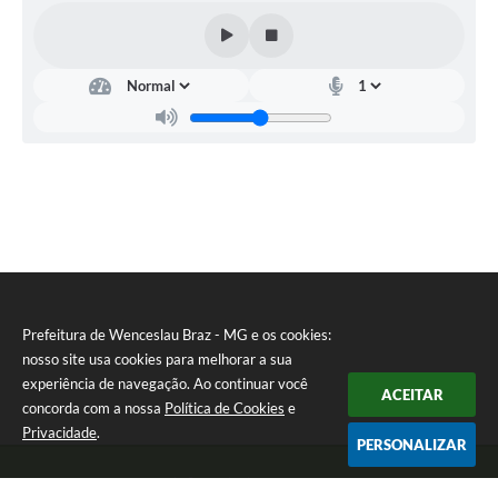
Prefeitura de Wenceslau Braz - MG e os cookies:
nosso site usa cookies para melhorar a sua
experiência de navegação. Ao continuar você
ACEITAR
concorda com a nossa
Política de Cookies
e
Privacidade
.
PERSONALIZAR
Telefone: (35) 99971-1768