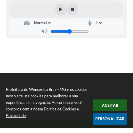
Prefeitura de Wenceslau Braz - MG e os cookies:
nosso site usa cookies para melhorar a sua
experiência de navegação. Ao continuar você
ACEITAR
concorda com a nossa
Política de Cookies
e
Privacidade
.
PERSONALIZAR
Telefone: (35) 99971-1768