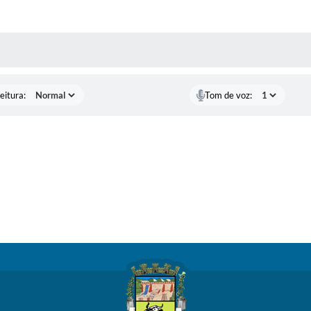
 MÍDIAS
eitura:
Tom de voz: