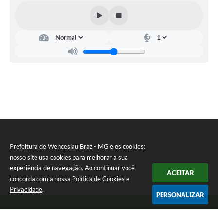
Prefeitura de Wenceslau Braz - MG e os cookies:
nosso site usa cookies para melhorar a sua
experiência de navegação. Ao continuar você
ACEITAR
concorda com a nossa
Política de Cookies
e
Privacidade
.
PERSONALIZAR
Telefone: (35) 99971-1768