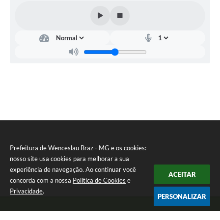
Prefeitura de Wenceslau Braz - MG e os cookies:
nosso site usa cookies para melhorar a sua
experiência de navegação. Ao continuar você
ACEITAR
concorda com a nossa
Política de Cookies
e
Privacidade
.
PERSONALIZAR
Telefone: (35) 99971-1768