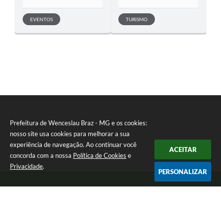
EVENTOS
TURISMO
Prefeitura de Wenceslau Braz - MG e os cookies:
nosso site usa cookies para melhorar a sua
experiência de navegação. Ao continuar você
ACEITAR
concorda com a nossa
Política de Cookies
e
Privacidade
.
PERSONALIZAR
Telefone: (35) 99971-1768
Endereço: Rua: Oswaldo Reynaldo, nº 56 - Centro | CEP: 37512-000
Atendimento de Segunda a Sexta das 8h30 às 11h30 e das 13h às 14h.
Prefeitura de Wenceslau Braz - MG