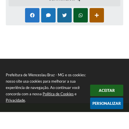
Prefeitura de Wenceslau Braz - MG e os cookies:
nosso site usa cookies para melhorar a sua
experiência de navegação. Ao continuar você
ACEITAR
concorda com a nossa
Política de Cookies
e
Privacidade
.
PERSONALIZAR
Telefone: (35) 99971-1768
Endereço: Rua: Oswaldo Reynaldo, nº 56 - Centro | CEP: 37512-000
Atendimento de Segunda a Sexta das 8h30 às 11h30 e das 13h às 14h.
Prefeitura de Wenceslau Braz - MG