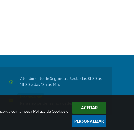
Atendimento de Segunda a Sexta das 8h30 às
11h30 e das 13h às 14h.
Inscreva-se!
Para não perder as novidades da Prefeitura
ACEITAR
oncorda com a nossa
Política de Cookies
e
PERSONALIZAR