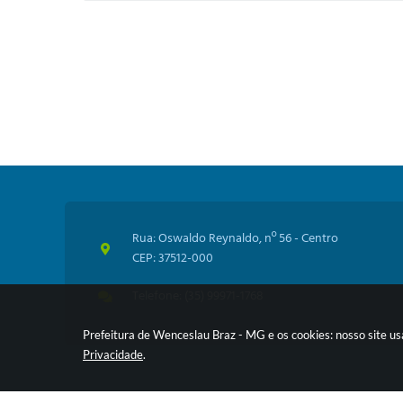
Rua: Oswaldo Reynaldo, nº 56 - Centro
CEP: 37512-000
Telefone: (35) 99971-1768
Prefeitura de Wenceslau Braz - MG e os cookies: nosso site u
Privacidade
.