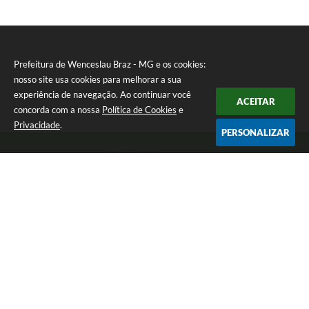
Prefeitura de Wenceslau Braz - MG e os cookies:
nosso site usa cookies para melhorar a sua
experiência de navegação. Ao continuar você
ACEITAR
concorda com a nossa
Política de Cookies
e
Privacidade
.
PERSONALIZAR
Telefone: (35) 99971-1768
Endereço: Rua: Oswaldo Reynaldo, nº 56 - Centro | CEP: 37512-000
Atendimento de Segunda a Sexta das 8h30 às 11h30 e das 13h às 14h.
Prefeitura de Wenceslau Braz - MG
Versão do Sistema:
3.5.3 - 19/06/2026
Portal atualizado em:
07/08/2026 16:21
Dados Abertos
Copyright Instar - 2006-2026. Todos os direitos reservados -
Instar Tecnologia