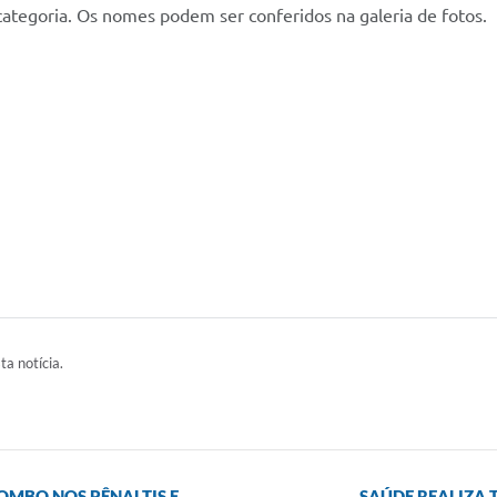
da categoria. Os nomes podem ser conferidos na galeria de fotos.
ta notícia.
LOMBO NOS PÊNALTIS E
SAÚDE REALIZA 