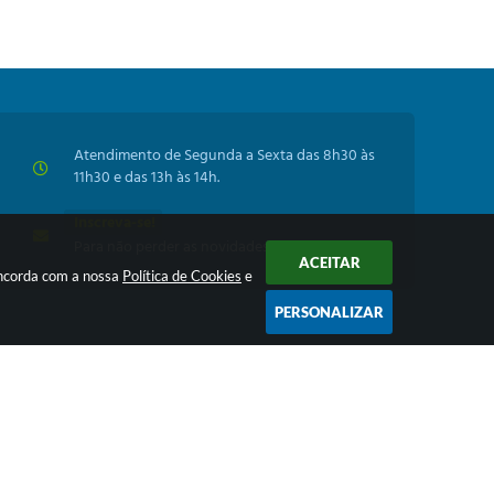
Atendimento de Segunda a Sexta das 8h30 às
11h30 e das 13h às 14h.
Inscreva-se!
Para não perder as novidades da Prefeitura
ACEITAR
oncorda com a nossa
Política de Cookies
e
PERSONALIZAR
 16:21