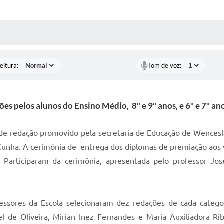
 MÍDIAS
RECEBA NOTÍCIAS
eitura:
Tom de voz:
s pelos alunos do Ensino Médio, 8º e 9º anos, e 6º e 7º ano
o de redação promovido pela secretaria de Educação de Wencesl
Cunha. A cerimônia de entrega dos diplomas de premiação aos v
a. Participaram da cerimônia, apresentada pelo professor Jos
essores da Escola selecionaram dez redações de cada categor
l de Oliveira, Mirian Inez Fernandes e Maria Auxiliadora Rib