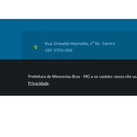
Rua: Oswaldo Reynaldo, nº 56 - Centro
CEP: 37512-000
Telefone: (35) 99971-1768
Prefeitura de Wenceslau Braz - MG e os cookies: nosso site u
Privacidade
.
V