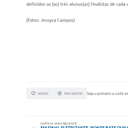
definidos os (as) três alunos(as) finalistas de ca
(fotos: Jessyca Campos)
Seja o primeiro a curtir es
GOSTEI
NÃO GOSTEI
NOTÍCIA MAIS RECENTE
EM FINAL ELETRIZANTE, PONTE BATE QUI