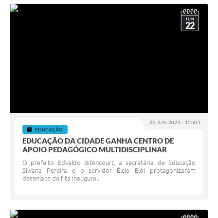
JUN
22
22 JUN 2023 - 15h01
EDUCAÇÃO
EDUCAÇÃO DA CIDADE GANHA CENTRO DE
APOIO PEDAGÓGICO MULTIDISCIPLINAR
O prefeito Edvaldo Bitencourt, a secretária de Educação
Silvana Pereira e o servidor Élcio Elói protagonizaram
desenlace da fita inaugural.