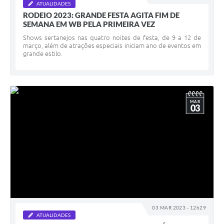
ATUALIDADES
RODEIO 2023: GRANDE FESTA AGITA FIM DE
SEMANA EM WB PELA PRIMEIRA VEZ
Shows sertanejos nas quatro noites de festa, de 9 a 12 de
março, além de atrações especiais iniciam ano de eventos em
grande estilo.
MAR
03
03 MAR 2023 - 12h29
ATUALIDADES