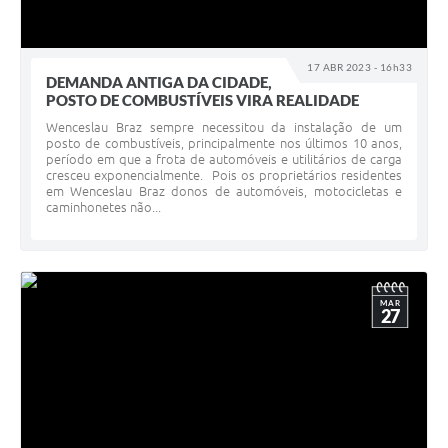
17 ABR 2023 - 16h33
DEMANDA ANTIGA DA CIDADE,
POSTO DE COMBUSTÍVEIS VIRA REALIDADE
Wenceslau Braz sempre necessitou da instalação de um
posto de combustíveis, principalmente nos últimos 10 anos,
período em que a frota de automóveis e utilitários de carga
cresceu exponencialmente. Pois os proprietários residentes
em Wenceslau Braz donos de automóveis, motocicletas e
caminhonetes não...
MAR
27