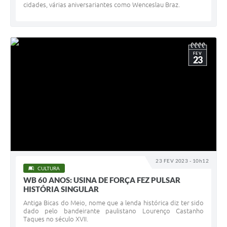
cidades, várias aniversariantes como Wenceslau Braz.
FEV
23
23 FEV 2023 - 10h12
CULTURA
WB 60 ANOS: USINA DE FORÇA FEZ PULSAR
HISTÓRIA SINGULAR
Antiga Bicas do Meio, nome que a lenda histórica diz ter sido
dado pelo bandeirante paulistano Lourenço Castanho
Taques no século XVII.