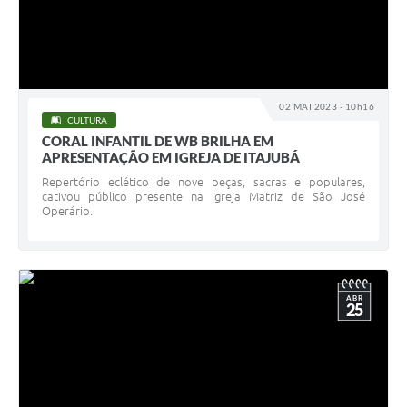
02 MAI 2023 - 10h16
CULTURA
CORAL INFANTIL DE WB BRILHA EM
APRESENTAÇÃO EM IGREJA DE ITAJUBÁ
Repertório eclético de nove peças, sacras e populares,
cativou público presente na igreja Matriz de São José
Operário.
ABR
25