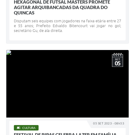
HEXAGONAL DE FUTSAL MASTERS PROMETE
AGITAR ARQUIBANCADAS DA QUADRA DO
QUINCAS
Disputam seis equipes com jogadores na faixa etária entre 27
e 55 anos; Prefeito Edvaldo Bitencourt vai jogar no gol;
secretário Gu, de ala direita.
SET
05
05 SET 2023 - 08h53
CULTURA
FESTIVAL DE PIPAS CELEBRA LAZER EM FAMÍLIA