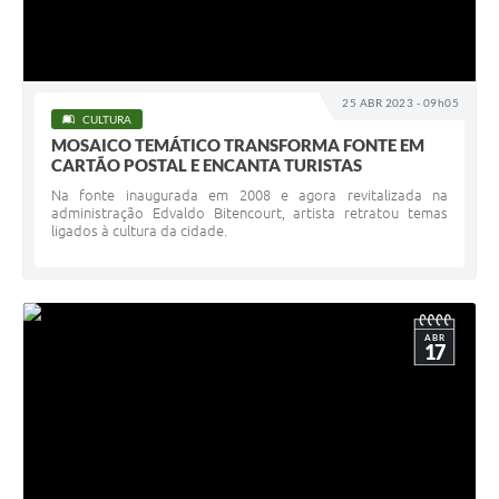
25 ABR 2023 - 09h05
CULTURA
MOSAICO TEMÁTICO TRANSFORMA FONTE EM
CARTÃO POSTAL E ENCANTA TURISTAS
Na fonte inaugurada em 2008 e agora revitalizada na
administração Edvaldo Bitencourt, artista retratou temas
ligados à cultura da cidade.
ABR
17