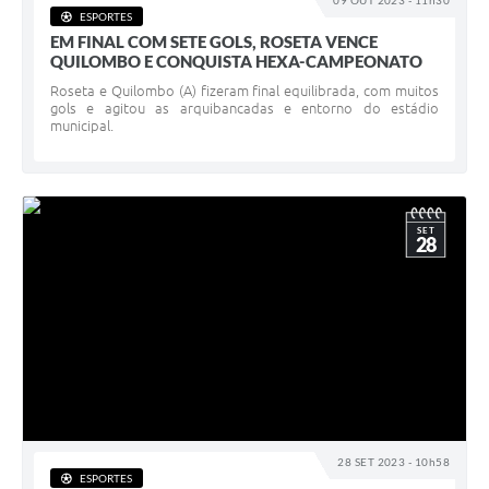
09 OUT 2023 - 11h30
ESPORTES
EM FINAL COM SETE GOLS, ROSETA VENCE
QUILOMBO E CONQUISTA HEXA-CAMPEONATO
Roseta e Quilombo (A) fizeram final equilibrada, com muitos
gols e agitou as arquibancadas e entorno do estádio
municipal.
SET
28
28 SET 2023 - 10h58
ESPORTES