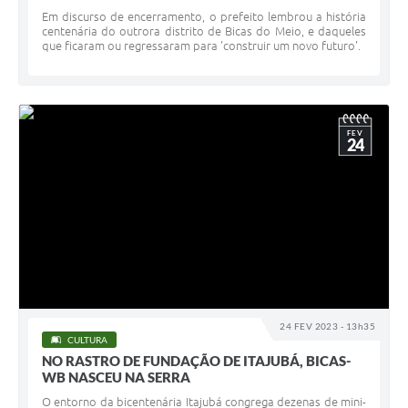
Em discurso de encerramento, o prefeito lembrou a história
centenária do outrora distrito de Bicas do Meio, e daqueles
que ficaram ou regressaram para 'construir um novo futuro'.
FEV
24
24 FEV 2023 - 13h35
CULTURA
NO RASTRO DE FUNDAÇÃO DE ITAJUBÁ, BICAS-
WB NASCEU NA SERRA
O entorno da bicentenária Itajubá congrega dezenas de mini-