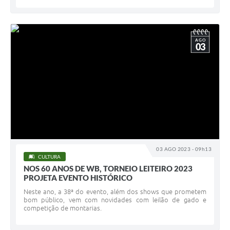
AGO
03
03 AGO 2023 - 09h13
CULTURA
NOS 60 ANOS DE WB, TORNEIO LEITEIRO 2023
PROJETA EVENTO HISTÓRICO
Neste ano, a 38ª do evento, além dos shows que prometem
bom público, vem com novidades com leilão de gado e
competição de montarias.