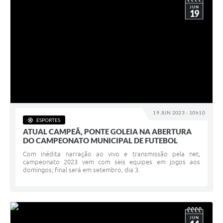
JUN
19
19 JUN 2023 - 10h10
ESPORTES
ATUAL CAMPEÃ, PONTE GOLEIA NA ABERTURA
DO CAMPEONATO MUNICIPAL DE FUTEBOL
Com inédita narração ao vivo e transmissão pela net,
campeonato 2023 vem com seis equipes em jogos aos
domingos; final será em setembro, dia 3.
JUN