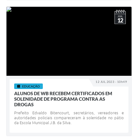
JUL
12
12 JUL 2023 - 10h49
EDUCAÇÃO
ALUNOS DE WB RECEBEM CERTIFICADOS EM
SOLENIDADE DE PROGRAMA CONTRA AS
DROGAS
Prefeito Edvaldo Bitencourt, secretários, vereadores e
autoridades policiais compareceram à solenidade no pátio
da Escola Municipal J.B. da Silva.