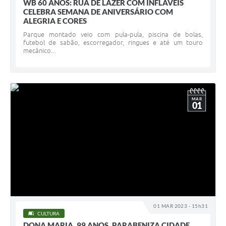
WB 60 ANOS: RUA DE LAZER COM INFLÁVEIS
CELEBRA SEMANA DE ANIVERSÁRIO COM
ALEGRIA E CORES
Parque montado veio com pula-pula, piscina de bolas,
futebol de sabão, escorregador, ringues e até um touro
mecânico...
MAR
01
01 MAR 2023 - 15h31
CULTURA
DONA MARIA, 99 ANOS, PARABENIZA CIDADE