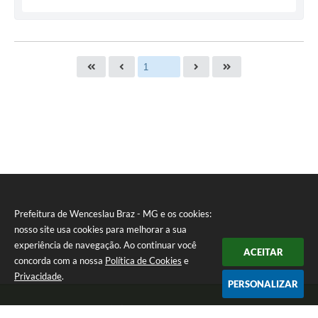
Prefeitura de Wenceslau Braz - MG e os cookies:
nosso site usa cookies para melhorar a sua
experiência de navegação. Ao continuar você
ACEITAR
concorda com a nossa
Política de Cookies
e
Privacidade
.
PERSONALIZAR
Telefone: (35) 99971-1768