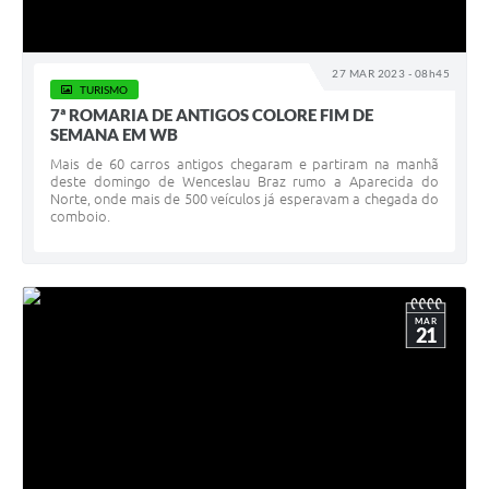
27 MAR 2023 - 08h45
TURISMO
7ª ROMARIA DE ANTIGOS COLORE FIM DE
SEMANA EM WB
Mais de 60 carros antigos chegaram e partiram na manhã
deste domingo de Wenceslau Braz rumo a Aparecida do
Norte, onde mais de 500 veículos já esperavam a chegada do
comboio.
MAR
21