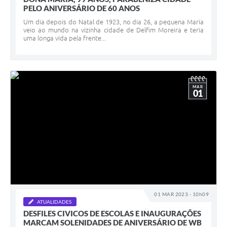
PELO ANIVERSÁRIO DE 60 ANOS
Um dia depois do Natal de 1923, no dia 26, a pequena Maria
veio ao mundo na vizinha cidade de Delfim Moreira e teria
uma longa vida pela frente...
MAR
01
01 MAR 2023 - 10h09
ATUALIDADES
DESFILES CIVICOS DE ESCOLAS E INAUGURAÇÕES
MARCAM SOLENIDADES DE ANIVERSÁRIO DE WB