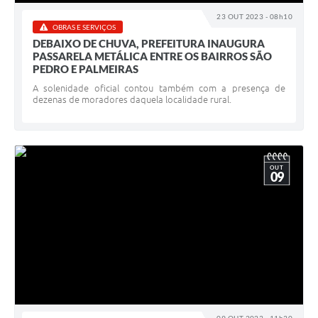
23 OUT 2023 - 08h10
OBRAS E SERVIÇOS
DEBAIXO DE CHUVA, PREFEITURA INAUGURA
PASSARELA METÁLICA ENTRE OS BAIRROS SÃO
PEDRO E PALMEIRAS
A solenidade oficial contou também com a presença de
dezenas de moradores daquela localidade rural.
OUT
09