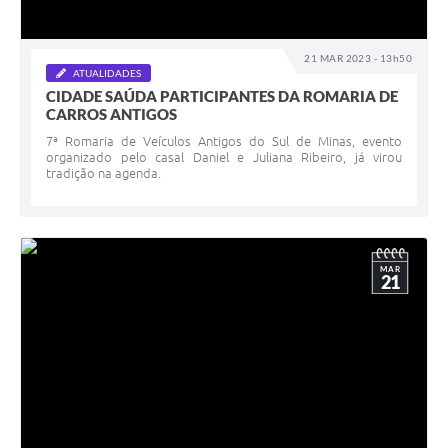
21 MAR 2023 - 13h50
ATUALIDADES
CIDADE SAÚDA PARTICIPANTES DA ROMARIA DE
CARROS ANTIGOS
7ª Romaria de Veículos Antigos do Sul de Minas, evento
organizado pelo casal Daniel e Juliana Ribeiro, já virou
tradição na agenda.
MAR
21