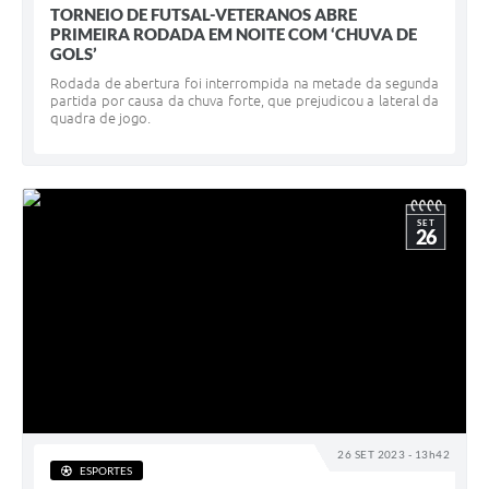
TORNEIO DE FUTSAL-VETERANOS ABRE
PRIMEIRA RODADA EM NOITE COM ‘CHUVA DE
GOLS’
Rodada de abertura foi interrompida na metade da segunda
partida por causa da chuva forte, que prejudicou a lateral da
quadra de jogo.
SET
26
26 SET 2023 - 13h42
ESPORTES