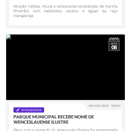
Atração inédita, houve a sensacional competição de marcha
(Poeirão) com belíssimos cavalos e éguas da raça
Mangalarga.
AGO
08
08 AGO 2023 - 10h07
ATUALIDADES
PARQUE MUNICIPAL RECEBE NOME DE
WENCESLAUENSE ILUSTRE
Placa com o nome do Sr. Amaury de Oliveira foi apresentada