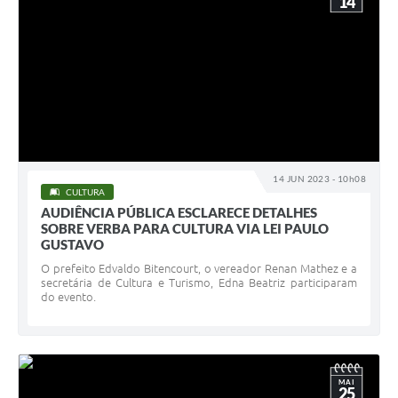
14
14 JUN 2023 - 10h08
CULTURA
AUDIÊNCIA PÚBLICA ESCLARECE DETALHES
SOBRE VERBA PARA CULTURA VIA LEI PAULO
GUSTAVO
O prefeito Edvaldo Bitencourt, o vereador Renan Mathez e a
secretária de Cultura e Turismo, Edna Beatriz participaram
do evento.
MAI
25