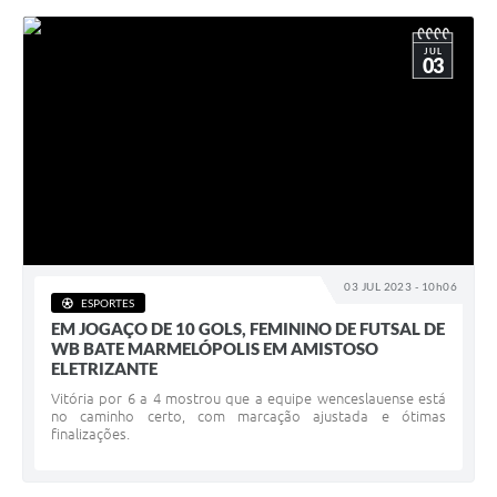
JUL
03
03 JUL 2023 - 10h06
ESPORTES
EM JOGAÇO DE 10 GOLS, FEMININO DE FUTSAL DE
WB BATE MARMELÓPOLIS EM AMISTOSO
ELETRIZANTE
Vitória por 6 a 4 mostrou que a equipe wenceslauense está
no caminho certo, com marcação ajustada e ótimas
finalizações.