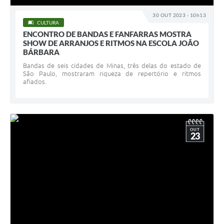
30 OUT 2023 - 10h13
CULTURA
ENCONTRO DE BANDAS E FANFARRAS MOSTRA
SHOW DE ARRANJOS E RITMOS NA ESCOLA JOÃO
BÁRBARA
Bandas de seis cidades de Minas, três delas do estado de
São Paulo, mostraram riqueza de repertório e ritmos
afiados.
OUT
23