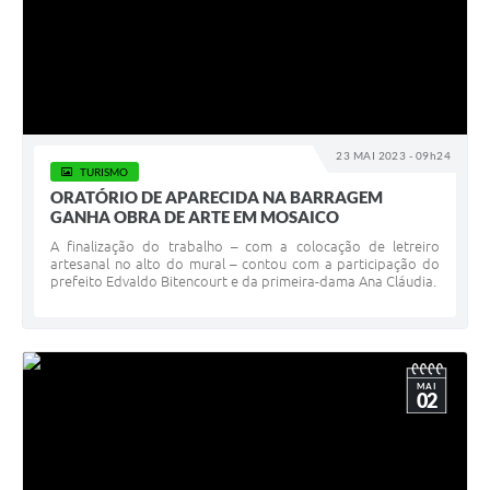
23 MAI 2023 - 09h24
TURISMO
ORATÓRIO DE APARECIDA NA BARRAGEM
GANHA OBRA DE ARTE EM MOSAICO
A finalização do trabalho – com a colocação de letreiro
artesanal no alto do mural – contou com a participação do
prefeito Edvaldo Bitencourt e da primeira-dama Ana Cláudia.
MAI
02