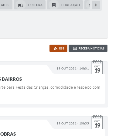
DADES
CULTURA
EDUCAÇÃO
ESPORTES
O
RSS
RECEBA NOTÍCIAS
OUT
19 OUT 2021 - 14h01
19
S BAIRROS
porte para Festa das Crianças: comodidade e respeito com
OUT
19 OUT 2021 - 10h55
19
 OBRAS