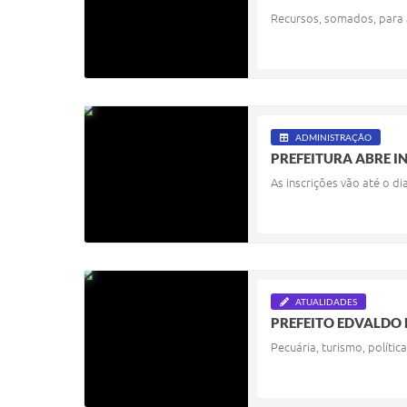
Recursos, somados, para 
ADMINISTRAÇÃO
PREFEITURA ABRE I
As inscrições vão até o d
ATUALIDADES
PREFEITO EDVALDO
Pecuária, turismo, políti