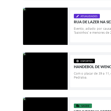
ATUALIDADES
RUA DE LAZER NA SE
Evento, adiado por causa
‘baixinhos’ e menores de 
ESPORTES
HANDEBOL DE WENC
Com o placar de 39 a 11, 
Pedralva.
SAÚDE