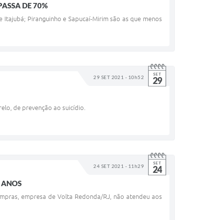
PASSA DE 70%
e Itajubá; Piranguinho e Sapucaí-Mirim são as que menos
SET
29 SET 2021 - 10h52
29
lo, de prevenção ao suicídio.
SET
24 SET 2021 - 11h29
24
S ANOS
compras, empresa de Volta Redonda/RJ, não atendeu aos