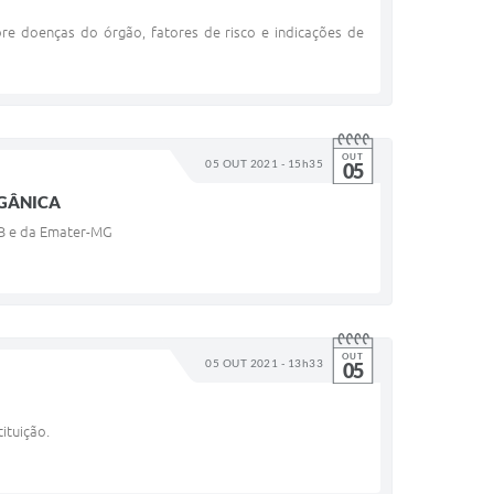
re doenças do órgão, fatores de risco e indicações de
OUT
05 OUT 2021 - 15h35
05
RGÂNICA
WB e da Emater-MG
OUT
05 OUT 2021 - 13h33
05
ituição.