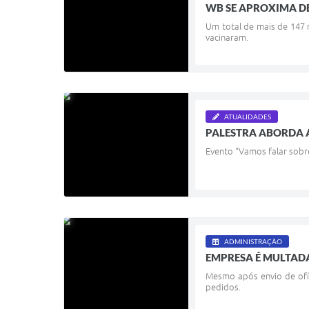
WB SE APROXIMA DE
Um total de mais de 147 
vacinaram.
ATUALIDADES
PALESTRA ABORDA 
Evento “Vamos falar sobr
ADMINISTRAÇÃO
EMPRESA É MULTADA
Mesmo após envio de ofí
pedidos.