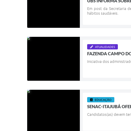
UBS INFORMA SOBRE
Em post da Secretaria d
hábitos saudáveis.
ATUALIDADES
FAZENDA CAMPO DO
Iniciativa dos administr
EDUCAÇÃO
SENAC-ITAJUBÁ OFE
Candidatos(as) devem ter 