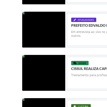
ATUALIDADES
PREFEITO EDVALDO 
Em entrevista ao vivo no
outros.
SAÚDE
CISSUL REALIZA CA
Treinamento para profissi
CULTURA