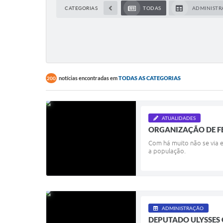
CATEGORIAS
TODAS
ADMINIST
notícias encontradas em
TODAS AS CATEGORIAS
200
ATUALIDADES
ORGANIZAÇÃO DE FE
Com há muito não se via e
a população.
ADMINISTRAÇÃO
DEPUTADO ULYSSES 