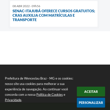
08 ABR 2022 - 09h56
SENAC-ITAJUBÁ OFERECE CURSOS GRATUITOS;
CRAS AUXILIA COM MATRÍCULAS E
TRANSPORTE
Prefeitura de Wenceslau Braz - MG e os cookies:
nosso site usa cookies para melhorar a sua
experiência de navegação. Ao continuar você
ACEITAR
concorda com a nossa
Política de Cookies
e
Privacidade
.
PERSONALIZAR