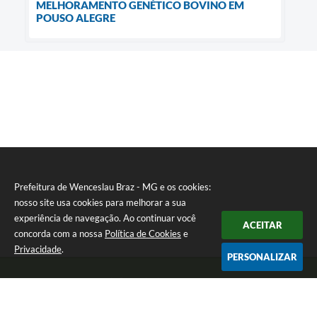
MELHORAMENTO GENÉTICO BOVINO EM
POUSO ALEGRE
Prefeitura de Wenceslau Braz - MG e os cookies:
nosso site usa cookies para melhorar a sua
experiência de navegação. Ao continuar você
ACEITAR
concorda com a nossa
Política de Cookies
e
Privacidade
.
PERSONALIZAR
Telefone: (35) 99971-1768
Endereço: Rua: Oswaldo Reynaldo, nº 56 - Centro | CEP: 37512-000
Atendimento de Segunda a Sexta das 8h30 às 11h30 e das 13h às 14h.
Prefeitura de Wenceslau Braz - MG