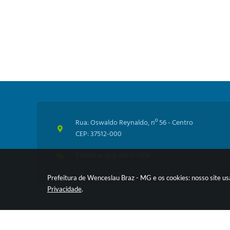
Rua: Oswaldo Reynaldo, nº 56 - Centro
CEP: 37512-000
Telefone: (35) 99971-1768
Prefeitura de Wenceslau Braz - MG e os cookies: nosso site u
Privacidade
.