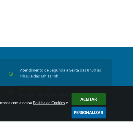
Atendimento de Segunda a Sexta das 8h30 às
11h30 e das 13h às 14h.
Inscreva-se!
Para não perder as novidades da Prefeitura
ACEITAR
oncorda com a nossa
Política de Cookies
e
PERSONALIZAR